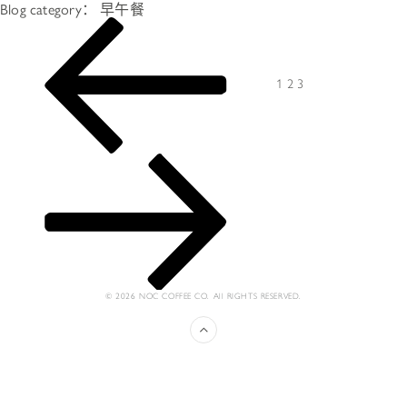
Blog category：
早午餐
文
Previous
Page
Page
Page
Next
章
page
page
导
航
1
2
3
© 2026 NOC COFFEE CO. All RIGHTS RESERVED.